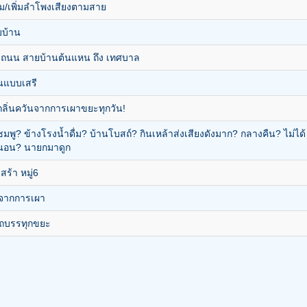
ม/เพิ่มลำโพงเสียงตามสาย
บ้าน
ถนน สายบ้านต้นแหน ถึง เทศบาล
นแบบเสรี
มีกลิ่นควันจากการเผาขยะทุกวัน!
ชมพู? ข้างโรงน้ำดื่ม? บ้านโบสถ์? กินเหล้าส่งเสียงดังมาก? กลางคืน? ไม่ได้
้นอน? นายกมาดูก
สร้า หมู่6
ดจากการเผา
ถบรรทุกขยะ