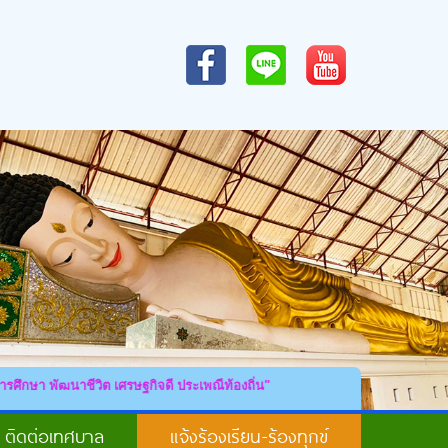
ีวิต เศรษฐกิจดี ประเพณีท้องถิ่น"
ติดต่อเทศบาล
แจ้งร้องเรียน-ร้องทุกข์