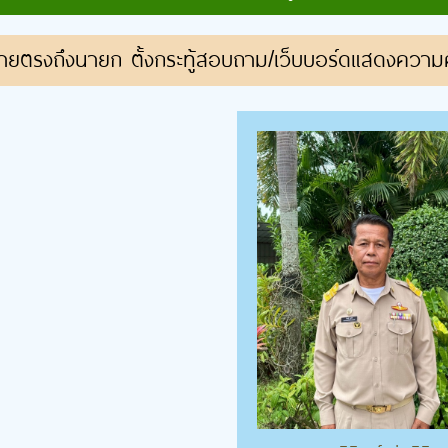
ายตรงถึงนายก ตั้งกระทู้สอบถาม/เว็บบอร์ดแสดงความค