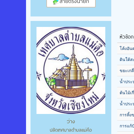
สายตรงนายก
หัวข้อกร
โค้งอัน
ดินใต้
ขยะเกลื
น้ำประ
ต้นไม้เ
น้ำประ
การทิ้ง
ว่าง
การแก้
ปลัดเทศบาลตำบลแม่คือ