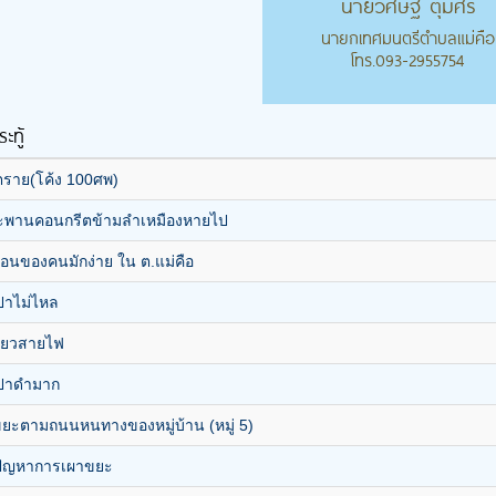
นายวิศิษฐ์ ตุ่มศิริ
นายกเทศมนตรีตำบลแม่คือ
โทร.093-2955754
ะทู้
ตราย(โค้ง 100ศพ)
สะพานคอนกรีตข้ามลำเหมืองหายไป
่อนของคนมักง่าย ใน ต.แม่คือ
ปาไม่ไหล
กี่ยวสายไฟ
ปาดำมาก
ขยะตามถนนหนทางของหมู่บ้าน (หมู่ 5)
ปัญหาการเผาขยะ